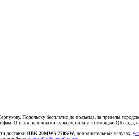
пухову, Подольску бесплатно до подъезда, за пределы городско
тарифам. Оплата наличными курьеру, оплата с помощью QR-кода, о
сти доставки
BBK 20MWS-770S/W
, дополнительных услугах,
ус
спользуйтесь
формой обратной связи
.