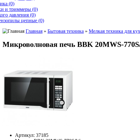
ика (0)
и и триммеры (0)
ого давления (0)
ензопилы цепные (0)
Главная
»
Бытовая техника
»
Мелкая техника для ку
Микроволновая печь BBK 20MWS-770
Артикул:
37185