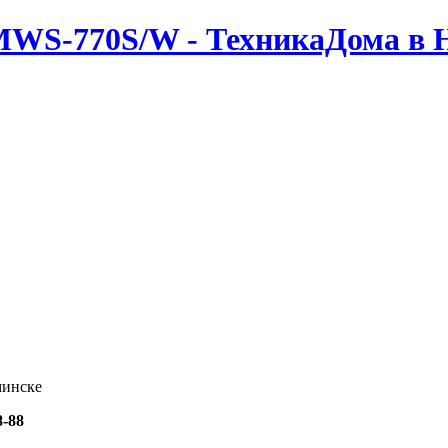
MWS-770S/W - ТехникаДома в 
минске
8-88