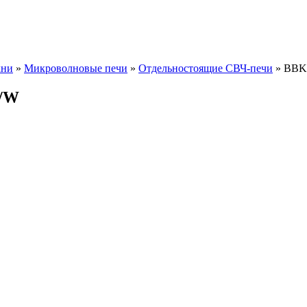
хни
»
Микроволновые печи
»
Отдельностоящие СВЧ-печи
» BBK
S/W